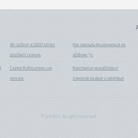
A
Ati radeon x1600 series
Как закрыть приложения на
драйвер скачать
айфоне 5s
3
Схема библиотеки им
Константин михайлович
ленина
симонов живые и мертвые
© Untitled. All rights reserved.