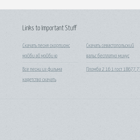
Links to Important Stuff
Скачать песня скорпионс
Скачать севастопольский
мэйби ай мэйби ю
вальс бесплатно минус
Все песни из фильма
Пломба 2 16 1 гост 18677 7
кадетство скачать