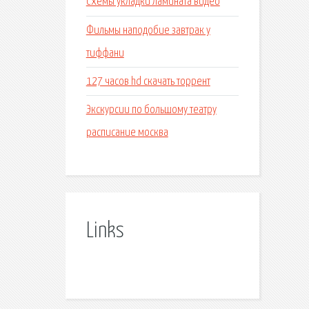
Схемы укладки ламината видео
Фильмы наподобие завтрак у
тиффани
127 часов hd скачать торрент
Экскурсии по большому театру
расписание москва
Links