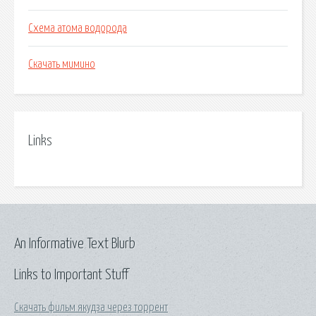
Схема атома водорода
Скачать мимино
Links
An Informative Text Blurb
Links to Important Stuff
Скачать фильм якудза через торрент