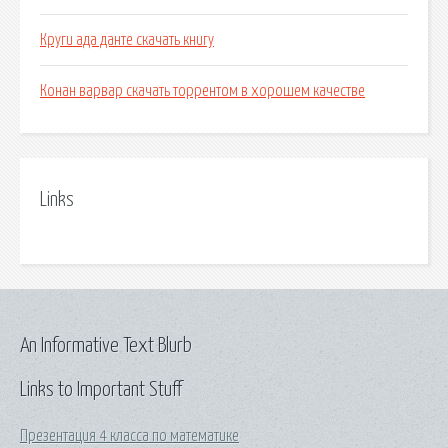
Круги ада данте скачать книгу
Конан варвар скачать торрентом в хорошем качестве
Links
An Informative Text Blurb
Links to Important Stuff
Презентация 4 класса по математике