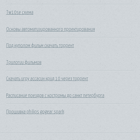
Tw10se схема
Основы автоматизированного проектирования
Под куполом фильм скачать торрент
Трилогии фильмов
Скачать игру ассасин крид 10 через торрент
Расписание поездов с костромы до санкт петербурга
Прошивка philips gogear spark