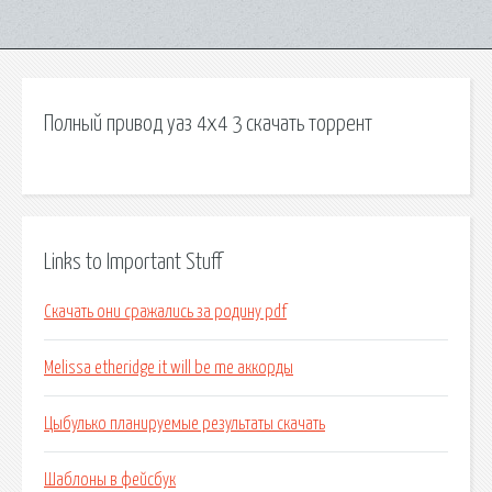
Полный привод уаз 4x4 3 скачать торрент
Links to Important Stuff
Скачать они сражались за родину pdf
Melissa etheridge it will be me аккорды
Цыбулько планируемые результаты скачать
Шаблоны в фейсбук