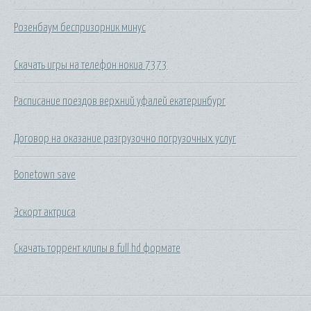
Розенбаум беспризорник минус
Скачать игры на телефон нокиа 7373
Расписание поездов верхний уфалей екатеринбург
Договор на оказание разгрузочно погрузочных услуг
Bonetown save
Эскорт актриса
Скачать торрент клипы в full hd формате