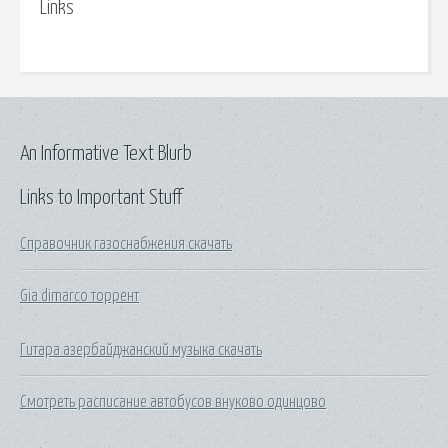
Links
An Informative Text Blurb
Links to Important Stuff
Справочник газоснабжения скачать
Gia dimarco торрент
Гитара азербайджанский музыка скачать
Смотреть расписание автобусов внуково одинцово