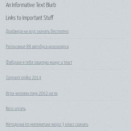
An Informative Text Blurb
Links to Important Stuff
Драйвера на асус скачать бесплатно
Расписание 88 автобуса красноярск
Фабрика я тебя зацелую минус и текст
Торрент орфо 2014
Игра человек паук 2002 на пк
Reus играть
Методичка по математике моро 3 класс скачать