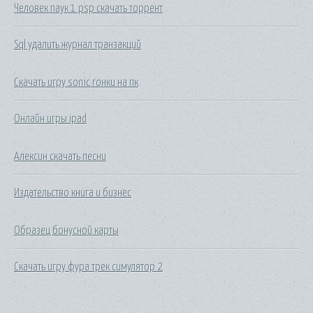
Человек паук 1 psp скачать торрент
Sql удалить журнал транзакций
Скачать игру sonic гонки на пк
Онлайн игры ipad
Алексин скачать песни
Издательство книга и бизнес
Образец бонусной карты
Скачать игру фура трек симулятор 2