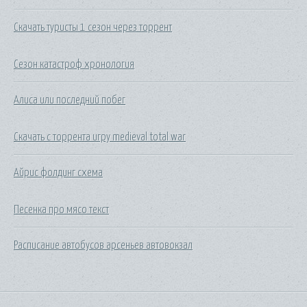
Скачать туристы 1 сезон через торрент
Сезон катастроф хронология
Алиса или последний побег
Скачать с торрента игру medieval total war
Айрис фолдинг схема
Песенка про мясо текст
Расписание автобусов арсеньев автовокзал