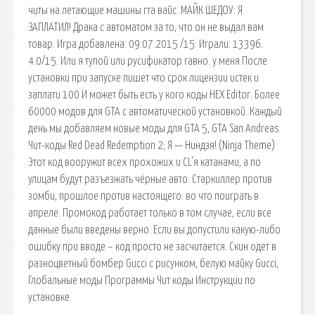
читы на летающие машины гта вайс. МАЙК ШЕДОУ: Я
ЗАПЛАТИЛ! Драка с автоматом за то, что он не выдал вам
товар. Игра добавлена: 09.07.2015 /15: Играли: 13396.
4.0/15. Или я тупой или русификатор гавно. у меня После
установки при запуске пишет что срок лицензии истек и
заплати 100 И может быть есть у кого коды HEX Editor. Более
60000 модов для GTA с автоматической установкой. Каждый
день мы добавляем новые моды для GTA 5, GTA San Andreas
Чит-коды Red Dead Redemption 2; Я — Ниндзя! (Ninja Theme)
Этот код вооружит всех прохожих и CL'я катанами, а по
улицам будут разъезжать чёрные авто. Старкиллер против
зомби, прошлое против настоящего: во что поиграть в
апреле. Промокод работает только в том случае, если все
данные были введены верно. Если вы допустили какую-либо
ошибку при вводе – код просто не засчитается. Скин одет в
разноцветный бомбер Gucci с рисунком, белую майку Gucci,
Глобальные моды Программы Чит коды Инструкции по
установке.