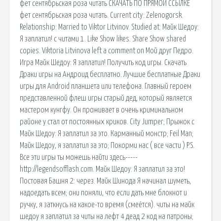
фет сентябрьская роза читать СКАЧАТЬ ПО ПРЯМОЙ ССЫЛКЕ
фет сентябрьская роза читать. Current city: Zelenogorsk.
Relationship: Married to Viktor Litvinov. Studied at: Майк Шедоу:
Я заплатил! с читами 1. Like Show likes. Share Show shared
copies. Viktoria Litvinova left a comment on Мой друг Педро.
Игра Майк Шедоу: Я заплатил! Получить код игры. Скачать
Драки игры на Андроид бесплатно. Лучшие бесплатные Драки
игры для Android планшета или телефона. Главный героем
представленной флеш игры старый дед, который является
мастером кунгфу. Он проживает в очень криминальном
районе у стал от постоянных криков. City Jumper; Прыжок с
Майк Шедоу: Я заплатил за это. Карманный монстр; Feil Man;
Майк Шедоу, я заплатил за это; Покорми нас ( все части ) P.S.
Все эти игры ты можешь найти здесь-----
http://legendsofflash.com. Майк Шедоу: Я заплатил за это!
Постовая Башня 2: через. Майк Шинода Я начинал шуметь,
надоедать всем; они поняли, что если дать мне блокнот и
ручку, я заткнусь на какое-то время (смеётся). читы на майк
шедоу я заплатил за читы на лефт 4 деад 2 код на патроны;