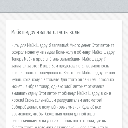
Майк шедоу я заплатил читы коды
Читы для Майк Шедоу: Я заплатил!: Много денег. Этот автомат
сожрал монетку не выдал Кока-колу и обманул Майка Шедоу!
Теперь Майк в ярости! Стань сильнейшим. Майк Шедоу: Я
заплатил за это!: В игре Вам представляется возможность
восстановить справедливость. Как-то раз Майк Шедоу решил
купить кока-колу в автомате. Для этого он закинул несколько
монет и выбрал товар, однако злой автомат отказался
выдавать сдачу. Этот автомат обманул Майка Шедоу, и он в
ярости! Стань сильнейшим разрушителем автоматов!
Собирай деньги и покупай новые умения. Сделай все
возможное, чтобы. Сюжетная линия данной игры
разворачивается на улицах небольшого города, где вы
будете стоять у автомата с газировкой. Дело в том, что вы