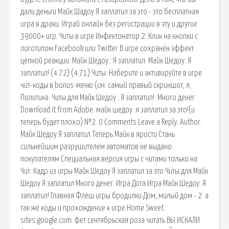
дали деньги Майк Шадоу Я заплатил за это - это бесплатная
игра в драки. Играй онлайн без регистрации в эту и другие
39000+ игр. Читы в игре Инфектонатор 2: Клик на кнопки с
логотипом Facebook или Twitter В игре сохранён эффект
цепной реакции. Майк Шедоу : Я заплатил. Майк Шедоу: Я
заплатил! (4.72) (4.71) Читы: Наберите и активируйте в игре
чит-коды в bonus-меню (см. самый правый скриншот, я;
Политика. Читы для Майк Шедоу : Я заплатил!: Много денег.
Download it from Adobe. майк шедоу. я заплатил за это!(и
теперь будет плохо) №2. 0 Comments Leave a Reply. Author.
Майк Шедоу Я заплатил Теперь Майк в ярости Стань
сильнейшим разрушителем автоматов не выдано
покупателям Специальная версия игры с читами только на
Чит. Кадр из игры Майк Шедоу Я заплатил за это Читы для Майк
Шедоу Я заплатил Много денег. Игра Дота Игра Майк Шедоу: Я
заплатил! Главная Флеш игры бродилки Дом, милый дом - 2. а
так же коды и прохождение к игре Home Sweet.
sites.google.com. фет сентябрьская роза читать ВЫ ИСКАЛИ