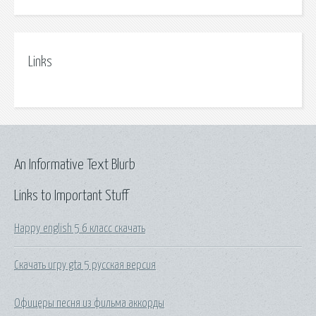
Links
An Informative Text Blurb
Links to Important Stuff
Happy english 5 6 класс скачать
Скачать игру gta 5 русская версия
Офицеры песня из фильма аккорды