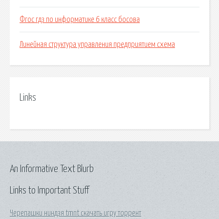
Фгос гдз по информатике 6 класс босова
Линейная структура управления предприятием схема
Links
An Informative Text Blurb
Links to Important Stuff
Черепашки ниндзя tmnt скачать игру торрент