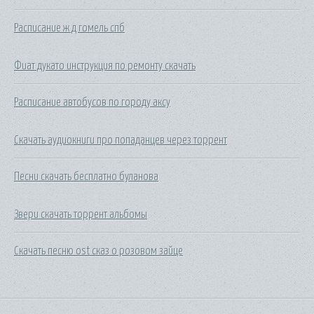
Расписание ж д гомель спб
Фиат дукато инструкция по ремонту скачать
Расписание автобусов по городу аксу
Скачать аудиокниги про попаданцев через торрент
Песни скачать бесплатно буланова
Звери скачать торрент альбомы
Скачать песню ost сказ о розовом зайце