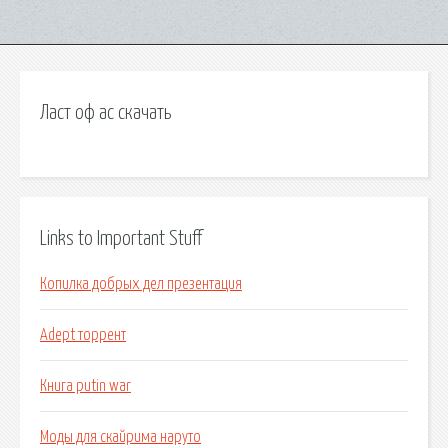
Ласт оф ас скачать
Links to Important Stuff
Копилка добрых дел презентация
Adept торрент
Книга putin war
Моды для скайрима наруто