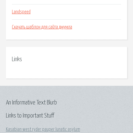
Landspeed
Скачать шаблон для сайта джумла
Links
An Informative Text Blurb
Links to Important Stuff
Kasabian west ryder pauper lunatic asylum