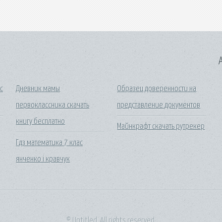
A
с
Дневник мамы
Образец доверенности на
первоклассника скачать
представление документов
книгу бесплатно
Майнкрафт скачать рутрекер
Гдз математика 7 клас
янченко і кравчук
© Untitled. All rights reserved.