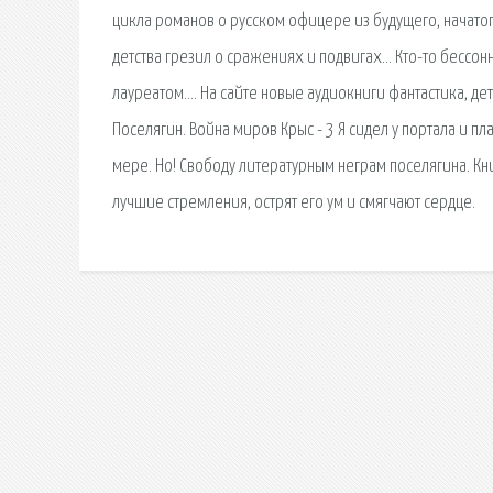
цикла романов о русском офицере из будущего, начатог
детства грезил о сражениях и подвигах… Кто-то бессон
лауреатом…. На сайте новые аудиокниги фантастика, де
Поселягин. Война миров Крыс - 3 Я сидел у портала и пла
мере. Но! Свободу литературным неграм поселягина. К
лучшие стремления, острят его ум и смягчают сердце.