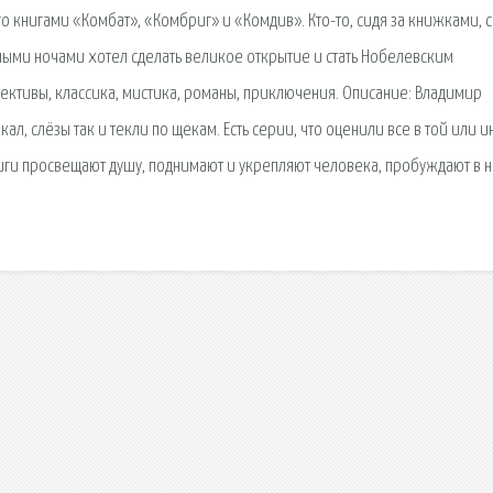
о книгами «Комбат», «Комбриг» и «Комдив». Кто-то, сидя за книжками, с
ными ночами хотел сделать великое открытие и стать Нобелевским
тективы, классика, мистика, романы, приключения. Описание: Владимир
кал, слёзы так и текли по щекам. Есть серии, что оценили все в той или 
ниги просвещают душу, поднимают и укрепляют человека, пробуждают в 