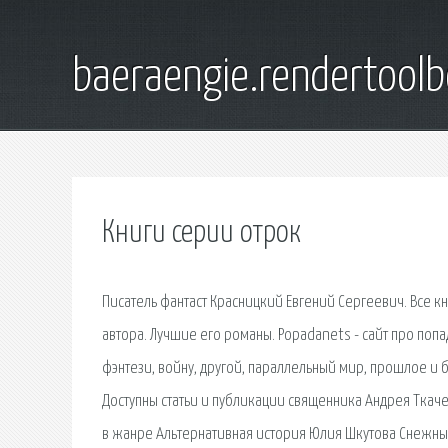
baeraengie.rendertoolb
Книги серии отрок
Писатель фантаст Красницкий Евгений Сергеевич. Все к
автора. Лучшие его романы. Popadanets - сайт про поп
фэнтези, войну, другой, параллельный мир, прошлое и бу
Доступны статьи и публикации священника Андрея Ткаче
в жанре Альтернативная история Юлия Шкутова Снежных