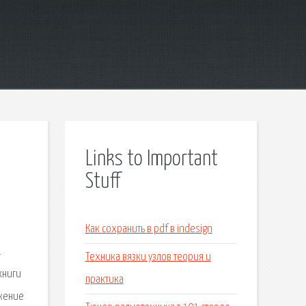
Links to Important
Stuff
Как сохранить в pdf в indesign
.
Техника вязки узлов теория и
книги
практика
лжение