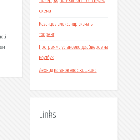
Тюнер радиотехника т 101 стерео
схема
Казанцев александр скачать
торрент
иной
Программа установки драйверов на
нем
ноутбук
Леонид каганов эпос хищника
Links