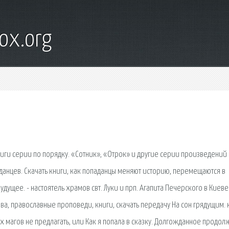
ox.org
ниги серии по порядку. «Сотник», «Отрок» и другие серии произведений
аданцев. Скачать книги, как попаданцы меняют историю, перемещаются в
дущее. - настоятель храмов свт. Луки и прп. Агапита Печерского в Киеве
ва, православные проповеди, книги, скачать передачу На сон грядущим. 
 магов не предлагать, или Как я попала в сказку. Долгожданное продо