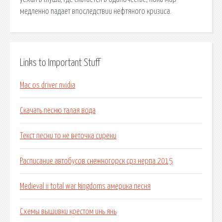
медленно падает впоследствии нефтяного кризиса.
Links to Important Stuff
Mac os driver nvidia
Скачать песню талая вода
Текст песни то не веточка сирени
Расписание автобусов снежногорск срз нерпа 2015
Medieval ii total war kingdoms америка песня
Схемы вышивки крестом инь янь