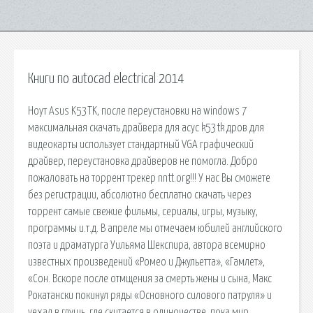
Книги по autocad electrical 2014
Ноут Asus K53TK, после переустановки на windows 7
максимальная скачать драйвера для асус k53tk дров для
видеокарты использует стандартный VGA графический
драйвер, переустановка драйверов не помогла. Добро
пожаловать на торрент трекер nntt.org!!! У нас Вы сможете
без регистрации, абсолютно бесплатно скачать через
торрент самые свежие фильмы, сериалы, игры, музыку,
программы и.т.д. В апреле мы отмечаем юбилей английского
поэта и драматурга Уильяма Шекспира, автора всемирно
известных произведений «Ромео и Джульетта», «Гамлет»,
«Сон. Вскоре после отмщения за смерть жены и сына, Макс
Рокатански покинул ряды «Основного силового патруля» и
уехал в глушь, где скитается в одиночестве, пока мир