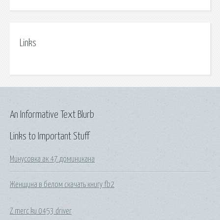
Links
An Informative Text Blurb
Links to Important Stuff
Минусовка ак 47 доминикана
Женщина в белом скачать книгу fb2
Z merc ku 0453 driver