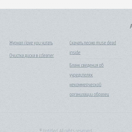
A
Журнал i love you читать
Скачать песню muse dead
inside
Очистка диска в ccleaner
Бланк сведения об
учредителях
некоммерческой
организации образец
© Untitled. All rights reserved.