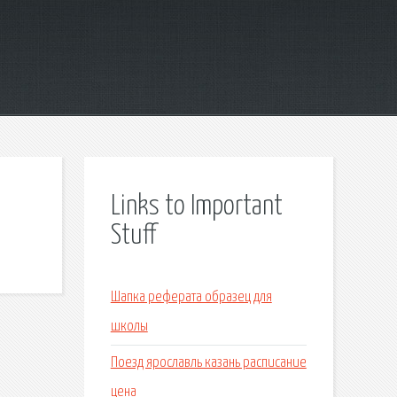
Links to Important
Stuff
Шапка реферата образец для
школы
Поезд ярославль казань расписание
цена