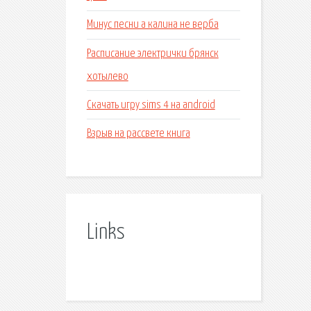
Минус песни а калина не верба
Расписание электрички брянск
хотылево
Скачать игру sims 4 на android
Взрыв на рассвете книга
Links