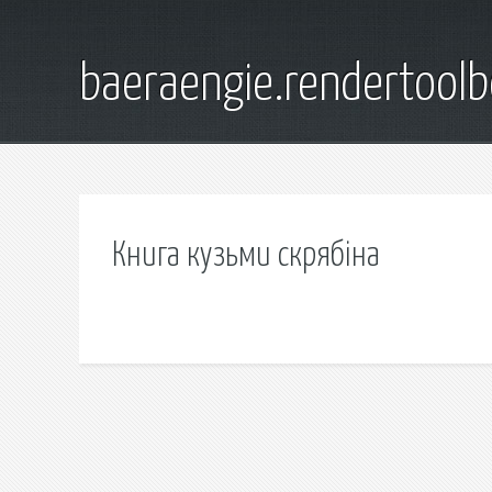
baeraengie.rendertoolb
Книга кузьми скрябіна