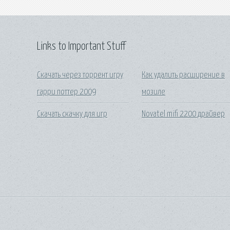
Links to Important Stuff
Скачать через торрент игру
Как удалить расширение в
гарри поттер 2009
мозиле
Скачать скачку для игр
Novatel mifi 2200 драйвер