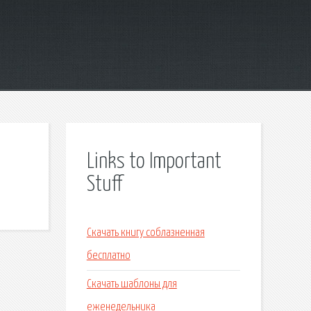
Links to Important
Stuff
Скачать книгу соблазненная
бесплатно
Скачать шаблоны для
еженедельника