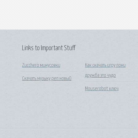
Links to Important Stuff
Zucchero минусовки
Как скачать игру пони
дружба это чудо
Скачать музыку реп новый
Mouserobot ключ