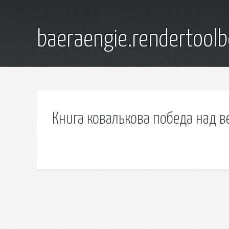
baeraengie.rendertoolb
Книга ковалькова победа над в