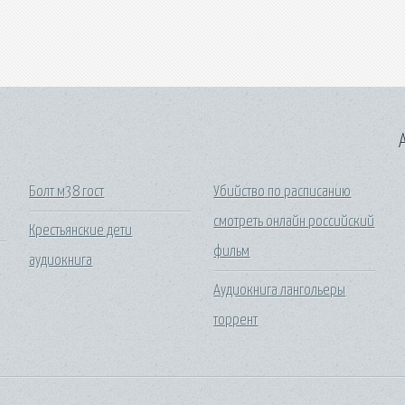
A
Болт м38 гост
Убийство по расписанию
смотреть онлайн российский
Крестьянские дети
фильм
аудиокнига
Аудиокнига лангольеры
торрент