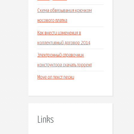
Схема обвязывания крючком
носового платка
Как внести изменения в
коллективный договор 2014
Электронный справочник
конструктора скачать торрент
Move on текст песни
Links