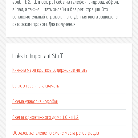
epub, fb2, rtf, mobi, pdf себе на телефон, андроид, айфон,
айпад, а так же читать онлайн и без регистрации. Это
ознакомительный отрывок книги. Данная книга защищена
авторским правом. Для получения.
Links to Important Stuff
Княжна мэри краткое содержание читать
Сектор газа книга скачать
Схема упаковка коробки
Схема одноэтажного дома 10 на 12
Образец заявления о смене места регистрации