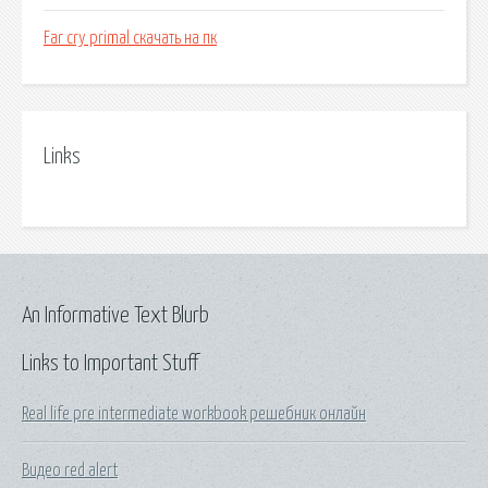
Far cry primal скачать на пк
Links
An Informative Text Blurb
Links to Important Stuff
Real life pre intermediate workbook решебник онлайн
Видео red alert