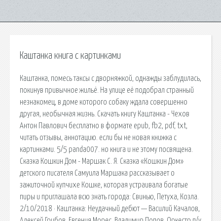
Каштанка книга с картинками
Каштанка, помесь таксы с дворняжкой, однажды заблудилась,
покинув привычное жильё. На улице её подобрал странный
незнакомец, в доме которого собаку ждала совершенно
другая, необычная жизнь. Скачать книгу Каштанка - Чехов
Антон Павлович бесплатно в формате epub, fb2, pdf, txt,
читать отзывы, аннотацию. если бы не новая книжка с
картинками. 5/5 panda007. но книга и не этому посвящена.
Сказка Кошкин Дом - Маршак С. Я. Сказка «Кошкин Дом»
детского писателя Самуила Маршака рассказывает о
зажиточной купчихе Кошке, которая устраивала богатые
пиры и приглашала всю знать города: Свинью, Петуха, Козла.
2/10/2018 · Каштанка: Неудачный дебют — Василий Качалов,
Алексей Грибов, Евгения Морес, Владимир Попов, Оркестр п/у