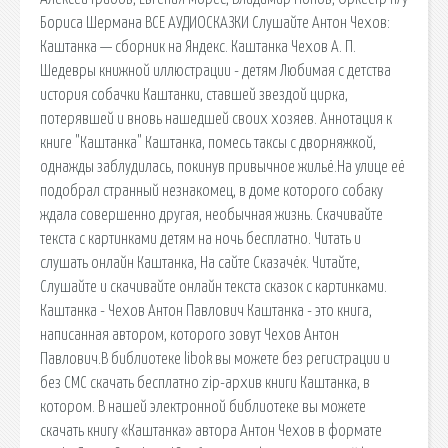
Бориса Шермана ВСЕ АУДИОСКАЗКИ Слушайте Антон Чехов:
Каштанка — сборник на Яндекс. Каштанка Чехов А. П.
Шедевры книжной иллюстрации - детям Любимая с детства
история собачки Каштанки, ставшей звездой цирка,
потерявшей и вновь нашедшей своих хозяев. Аннотация к
книге "Каштанка" Каштанка, помесь таксы с дворняжкой,
однажды заблудилась, покинув привычное жильё.На улице её
подобрал странный незнакомец, в доме которого собаку
ждала совершенно другая, необычная жизнь. Скачивайте
текста с картинками детям на ночь бесплатно. Читать и
слушать онлайн Каштанка, На сайте Сказачёк. Читайте,
Слушайте и скачивайте онлайн текста сказок с картинками.
Каштанка - Чехов Антон Павлович Каштанка - это книга,
написанная автором, которого зовут Чехов Антон
Павлович.В библиотеке libok вы можете без регистрации и
без СМС скачать бесплатно zip-архив книги Каштанка, в
котором. В нашей электронной библиотеке вы можете
скачать книгу «Каштанка» автора Антон Чехов в формате