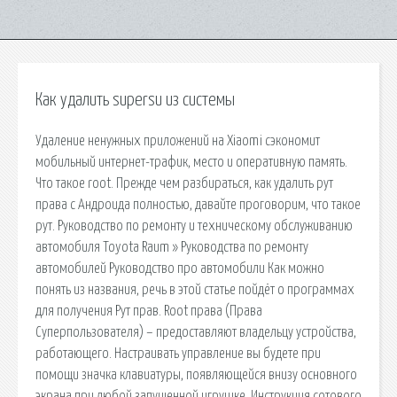
Как удалить supersu из системы
Удаление ненужных приложений на Xiaomi сэкономит
мобильный интернет-трафик, место и оперативную память.
Что такое root. Прежде чем разбираться, как удалить рут
права с Андроида полностью, давайте проговорим, что такое
рут. Руководство по ремонту и техническому обслуживанию
автомобиля Toyota Raum » Руководства по ремонту
автомобилей Руководство про автомобили Как можно
понять из названия, речь в этой статье пойдёт о программах
для получения Рут прав. Root права (Права
Суперпользователя) – предоставляют владельцу устройства,
работающего. Настраивать управление вы будете при
помощи значка клавиатуры, появляющейся внизу основного
экрана при любой запущенной игрушке. Инструкция сотового