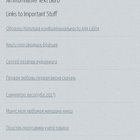
An Informative Text Blurb
Links to Important Stuff
Образец политика конфиденциальности для сайта
Книги про сводных братьев
Сергей лазарев аудиокнига
Первая любовь первая весна скачать
Симулятор лесоруба 2015
Минус моя любимая женщина нэнси
Простая программа учета товара