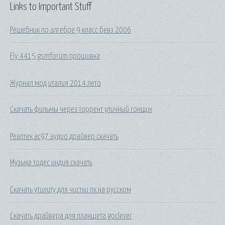
Links to Important Stuff
Решебник по алгебре 9 класс бевз 2006
Fly 4415 gsmforum прошивка
Журнал мод италия 2014 лето
Скачать фильмы через торрент уличный гонщик
Реалтек ac97 аудио драйвер скачать
Музыка тодес индия скачать
Скачать утилиту для чистки пк на русском
Скачать драйвера для планшета goclever