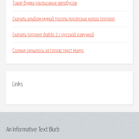
Тиват будва расписание автобусов
Скачать альбом мумий тролль пиратские копии торрент
Скачать торрент diablo 2 с русской озвучкой
Солнце скрылось за горою текст минус
Links
An Informative Text Blurb