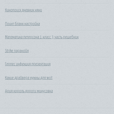
Кинопоиск дневник няни
Поинт бланк настройка
Математика петерсона 1 класс 3 часть решебник
Strike паранойя
Герпес инфекция презентация
Какие драйвера нужны для wot
Ария король дороги минусовка