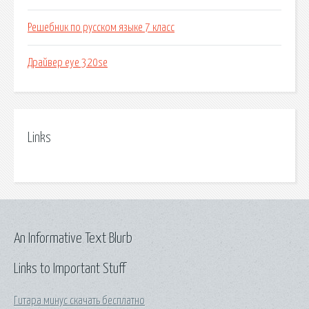
Решебник по русском языке 7 класс
Драйвер eye 320se
Links
An Informative Text Blurb
Links to Important Stuff
Гитара минус скачать бесплатно