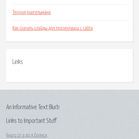
Теория рингельмана
Как скачать слайды для презентации с сайта
Links
An Informative Text Blurb
Links to Important Stuff
Книги от а до я брянск