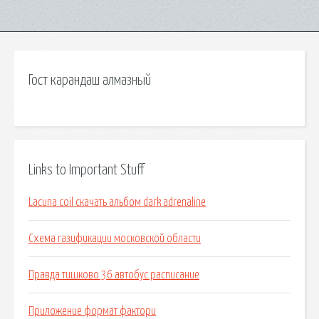
Гост карандаш алмазный
Links to Important Stuff
Lacuna coil скачать альбом dark adrenaline
Схема газификации московской области
Правда тишково 36 автобус расписание
Приложение формат фактори