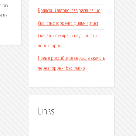
 гдз
Брянский автовокзал расписание
ЯГДЗ
Скачать с торрента фильм артист
Скачать игру драки на джойстик
через торрент
Новые российские сериалы скачать
через торрент бесплатно
Links