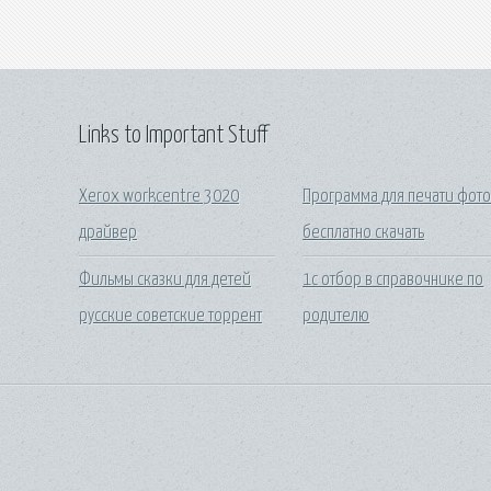
Links to Important Stuff
Xerox workcentre 3020
Программа для печати фот
драйвер
бесплатно скачать
Фильмы сказки для детей
1с отбор в справочнике по
русские советские торрент
родителю