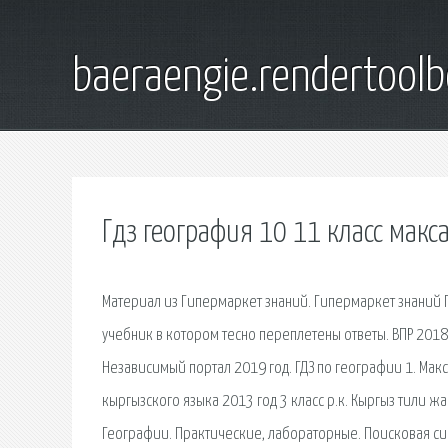
baeraengie.rendertoolb
Гдз география 10 11 класс мак
Материал из Гипермаркет знаний. Гипермаркет знаний Г
учебник в котором тесно переплетены ответы. ВПР 2018 п
Независимый портал 2019 год. ГДЗ по географии 1. Макс
кыргызского языка 2013 год 3 класс р.к. Кыргыз тили жан
Географии. Практические, лабораторные. Поисковая си