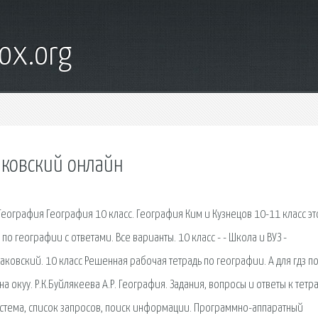
ox.org
саковский онлайн
еография География 10 класс. География Ким и Кузнецов 10-11 класс эт
о географии с ответами. Все варианты. 10 класс - - Школа и ВУЗ -
аковский. 10 класс Решенная рабочая тетрадь по географии. А для гдз п
а окуу. Р.К.Буйлякеева А.Р. География. Задания, вопросы и ответы к тетр
cтема, список запросов, поиск информации. Программно-аппаратный