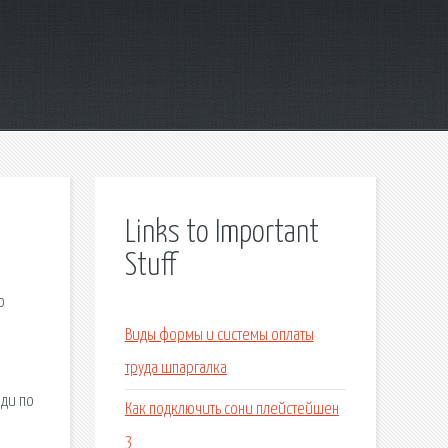
Links to Important
Stuff
о
Виды формы и системы оплаты
о
труда шпаргалка
ади по
Как подключить сони плейстейшен
3