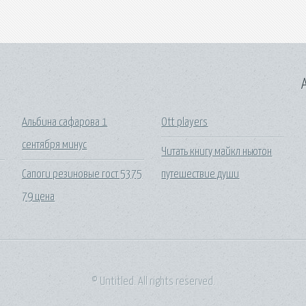
A
о
Альбина сафарова 1
Ott players
сентября минус
Читать книгу майкл ньютон
Сапоги резиновые гост 5375
путешествие души
79 цена
© Untitled. All rights reserved.