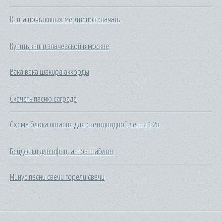
Книга ночь живых мертвецов скачать
Купить книги злачевской в москве
Вака вака шакира аккорды
Скачать песню саграда
Схема блока питания для светодиодной ленты 12в
Бейджики для официантов шаблон
Минус песни свечи горели свечи