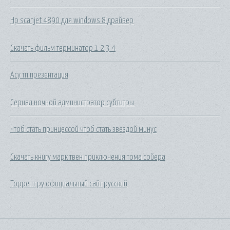
Hp scanjet 4890 для windows 8 драйвер
Скачать фильм терминатор 1 2 3 4
Асу тп презентация
Сериал ночной администратор субтитры
Чтоб стать принцессой чтоб стать звездой минус
Скачать книгу марк твен приключения тома сойера
Торрент ру официальный сайт русский