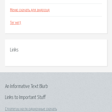
Меню скачать для андроид
Тег мп3
Links
An Informative Text Blurb
Links to Important Stuff
Стратегии на пк одиночные скачать