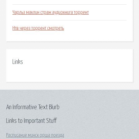
Чарльз маклин страж аудиокнига торрент
Нтв через торрент смотреть
Links
An Informative Text Blurb
Links to Important Stuff
Расписание минск орша поезда