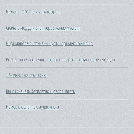
Mexaник 2010 скачать торрент
Скачать мод для спин тирес камаз мустанг
Мириманова система минус 60 примерное меню
Возрастные особенности юношеского возраста презентация
16 плюс скачать песню
Книги скачать бесплатно и распечатать
Немец в валенках аудиокнига