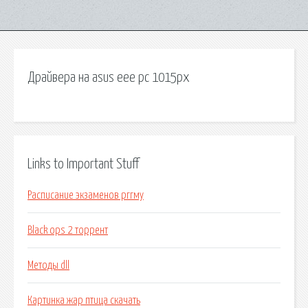
Драйвера на asus eee pc 1015px
Links to Important Stuff
Расписание экзаменов рггму
Black ops 2 торрент
Методы dll
Картинка жар птица скачать