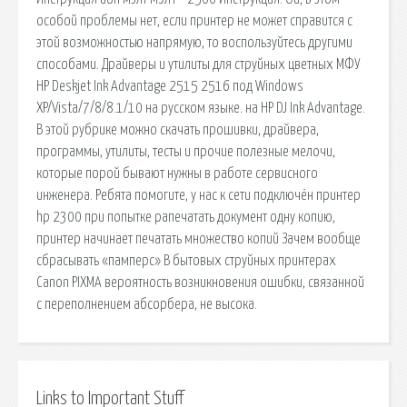
особой проблемы нет, если принтер не может справится с
этой возможностью напрямую, то воспользуйтесь другими
способами. Драйверы и утилиты для струйных цветных МФУ
HP Deskjet Ink Advantage 2515 2516 под Windows
XP/Vista/7/8/8.1/10 на русском языке. на HP DJ Ink Advantage.
В этой рубрике можно скачать прошивки, драйвера,
программы, утилиты, тесты и прочие полезные мелочи,
которые порой бывают нужны в работе сервисного
инженера. Ребята помогите, у нас к сети подключён принтер
hp 2300 при попытке рапечатать документ одну копию,
принтер начинает печатать множество копий Зачем вообще
сбрасывать «памперс» В бытовых струйных принтерах
Canon PIXMA вероятность возникновения ошибки, связанной
с переполнением абсорбера, не высока.
Links to Important Stuff