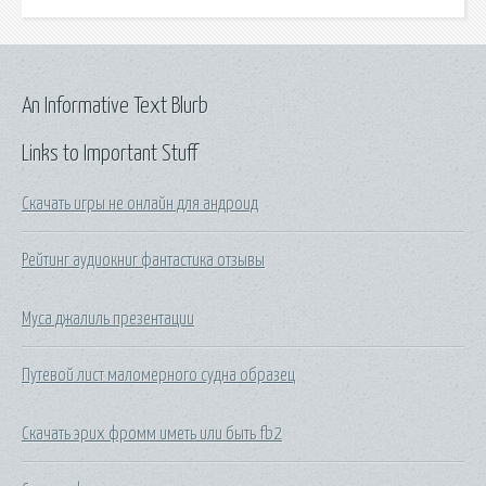
An Informative Text Blurb
Links to Important Stuff
Скачать игры не онлайн для андроид
Рейтинг аудиокниг фантастика отзывы
Муса джалиль презентации
Путевой лист маломерного судна образец
Скачать эрих фромм иметь или быть fb2