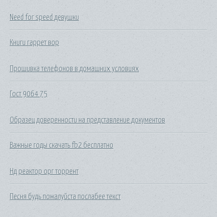
Need for speed девушки
Книги гаррет вор
Прошивка телефонов в домашних условиях
Гост 9064 75
Образец доверенности на представление документов
Важные годы скачать fb2 бесплатно
Нд реактор орг торрент
Песня будь пожалуйста послабее текст