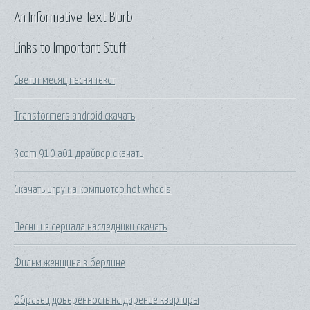
An Informative Text Blurb
Links to Important Stuff
Светит месяц песня текст
Transformers android скачать
3com 910 a01 драйвер скачать
Скачать игру на компьютер hot wheels
Песни из сериала наследники скачать
Фильм женщина в берлине
Образец доверенность на дарение квартиры