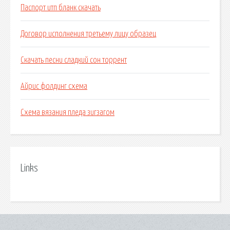
Паспорт итп бланк скачать
Договор исполнения третьему лицу образец
Скачать песни сладкий сон торрент
Айрис фолдинг схема
Схема вязания пледа зигзагом
Links