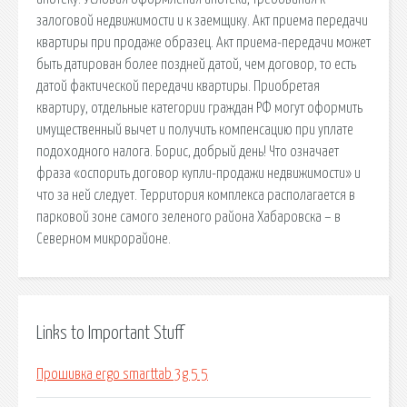
залоговой недвижимости и к заемщику. Акт приема передачи
квартиры при продаже образец. Акт приема-передачи может
быть датирован более поздней датой, чем договор, то есть
датой фактической передачи квартиры. Приобретая
квартиру, отдельные категории граждан РФ могут оформить
имущественный вычет и получить компенсацию при уплате
подоходного налога. Борис, добрый день! Что означает
фраза «оспорить договор купли-продажи недвижимости» и
что за ней следует. Территория комплекса располагается в
парковой зоне самого зеленого района Хабаровска – в
Северном микрорайоне.
Links to Important Stuff
Прошивка ergo smarttab 3g 5 5