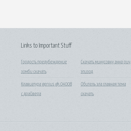
Links to Important Stuff
Гордость предубеждение
Скачать минусовку анна рич
зомби скачать
эпизод
Клавиатура genius gk 04008
Обитель зла главная тема
c драйвера
скачать