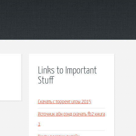
Links to Important
Stuff
Скачать с торрент игры 2015
Источник айн рэнд скачать fb2 книга
1