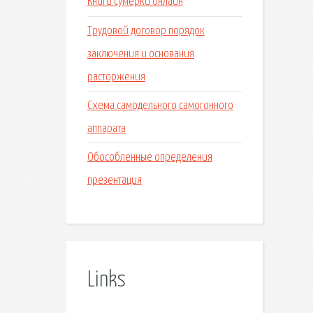
Книги сумерки онлайн
Трудовой договор порядок
заключения и основания
расторжения
Схема самодельного самогонного
аппарата
Обособленные определения
презентация
Links