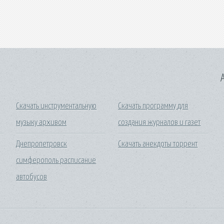
A
Скачать инструментальную
Скачать программу для
музыку архивом
создания журналов и газет
Днепропетровск
Скачать анекдоты торрент
симферополь расписание
автобусов