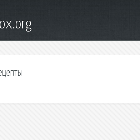
ox.org
рецепты