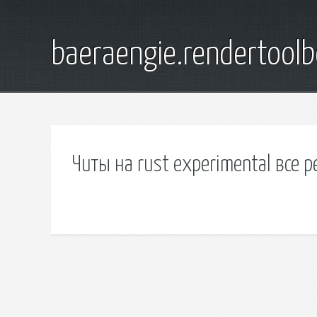
baeraengie.rendertoolb
Читы на rust experimental все 