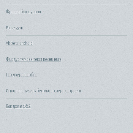
Фрекен бок журнал
Pulse gym
Vk beta android
Фирдус тямаев текст песни нигэ
Сто дверей побег
Искатели скачать бесплатно через торрент
Как док в фб2