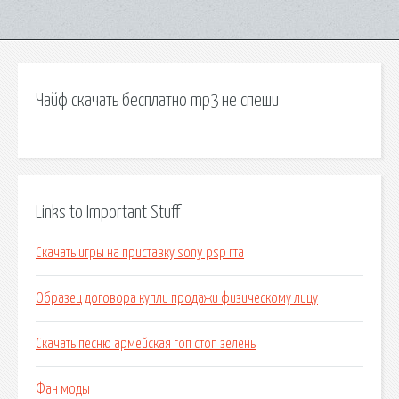
Чайф скачать бесплатно mp3 не спеши
Links to Important Stuff
Скачать игры на приставку sony psp гта
Образец договора купли продажи физическому лицу
Скачать песню армейская гоп стоп зелень
Фан моды