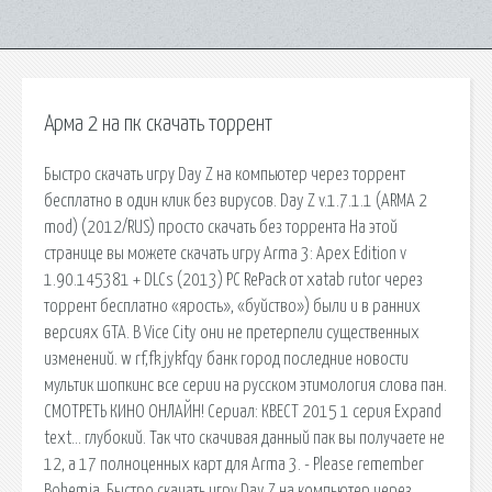
Арма 2 на пк скачать торрент
Быстро скачать игру Day Z на компьютер через торрент
бесплатно в один клик без вирусов. Day Z v.1.7.1.1 (ARMA 2
mod) (2012/RUS) просто скачать без торрента На этой
странице вы можете скачать игру Arma 3: Apex Edition v
1.90.145381 + DLCs (2013) PC RePack от xatab rutor через
торрент бесплатно «ярость», «буйство») были и в ранних
версиях GTA. В Vice City они не претерпели существенных
изменений. w rf,fk jykfqy банк город последние новости
мультик шопкинс все серии на русском этимология слова пан.
СМОТРЕТЬ КИНО ОНЛАЙН! Сериал: КВЕСТ 2015 1 серия Expand
text… глубокий. Так что скачивая данный пак вы получаете не
12, а 17 полноценных карт для Arma 3. - Please remember
Bohemia. Быстро скачать игру Day Z на компьютер через