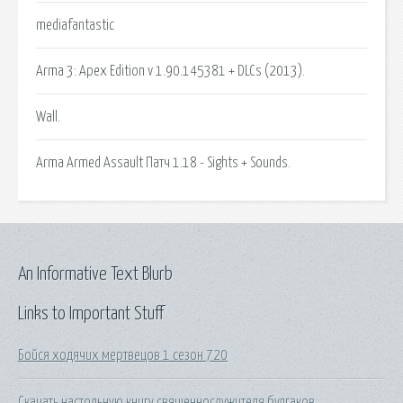
mediafantastic
Arma 3: Apex Edition v 1.90.145381 + DLCs (2013).
Wall.
Arma Armed Assault Патч 1.18 - Sights + Sounds.
An Informative Text Blurb
Links to Important Stuff
Бойся ходячих мертвецов 1 сезон 720
Скачать настольную книгу священнослужителя булгаков