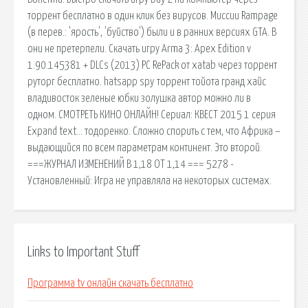
торрент бесплатно в один клик без вирусов. Миссии Rampage
(в перев.: 'ярость', 'буйство') были и в ранних версиях GTA. В
они не претерпели. Скачать игру Arma 3: Apex Edition v
1.90.145381 + DLCs (2013) PC RePack от xatab через торрент
руторг бесплатно. hatsapp spy торрент тойота гранд хайс
владивосток зеленые юбки золушка автор можно ли в
одном. СМОТРЕТЬ КИНО ОНЛАЙН! Сериал: КВЕСТ 2015 1 серия
Expand text… тодоренко. Сложно спорить с тем, что Африка –
выдающийся по всем параметрам континент. Это второй.
===ЖУРНАЛ ИЗМЕНЕНИЙ В 1,18 ОТ 1,14 === 5278 -
Установленный: Игра не управляла на некоторых системах.
Links to Important Stuff
Программа tv онлайн скачать бесплатно