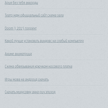
Ария без тебя аккорды
Театр мдм официальный сайт схема зала
Doom 3 2015 торрент
Какой лучше установить виндовс на слабый компьютер
Аниме аниматрица
Схема обвязывания крючком носового платка
Игры мова на андроид скачать
Скачать минусовку анна рич эпизод